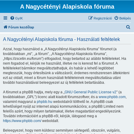
A Nagycétényi Alapiskola fóruma
GyIK
Regisztráció
Belépés
K
Fórum kezdőlap
e
A Nagycétényi Alapiskola fóruma - Használati feltételek
r
e
Azzal, hogy használod a „A Nagycétényi Alapiskola fóruma” fórumot (a
továbbiakban „mi”, „a fórum”, „A Nagycétényi Alapiskola fóruma”,
s
„https://zscetin.eu/forum”) elfogadod, hogy betartod az alábbi feltételeket. Ha
é
nem fogadod el, kérjük ne használd, illetve ne is keresd fel a fórumot. A
feltételeket bármikor megváltoztathatjuk, és habár a lehető legtöbbet
s
megtesszük, hogy értesítsünk a változásról, érdemes rendszeresen áttekinteni
ezt az oldalt, mivel a fórum használati feltételeinek megváltoztatása utáni
további használatával beleegyezel az új feltételek betartásába.
A fórumot a phpBB hajtja, mely egy a „
GNU General Public License v2
” (a
továbbiakban „GPL”) licenc alatt kiadott fórumszoftver, és a
www.phpbb.com
,
valamint magyarul a
phpbb.hu
weboldalról tölthető le. A phpBB csak
lehetőséget nyújt az internet alapú kommunikációra; a phpBB Limited nem
felelős azért, hogy milyen tartalmakat, illetve magatartást engedélyezünk.
További információért a phpBB-ről, kérjük, látogasd meg a
https://www.phpbb.com/
weboldalt.
Beleegyezel, hogy nem küldesz semmilyen sértegető, obszcén, vulgáris,