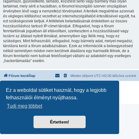
rágalmazó, gyűlöletkeltő, támadó, közízlést sértő vagy bármely más olyan
tartalmat, mely sérti a hazádban, a fórumot kiszolgáló szerver országában
érvényben lévő vagy a nemzetközi törvényeket. A fentiek megsértése azonnali
és végleges kitiltáshoz vezethet az internetszolgáltatód értesítésével együtt, ha
ezt szükségesnek tartjuk. A feltételek betartatásának érdekében az összes
hozzászóláshoz tartozó IP-címet tároljuk. Elfogadod, hogy a fórum
fenntartóinak jogukban áll eltávolítani, szerkeszteni a hozzászólásaid vagy
lezárni az általad nyitott témákat, amennyiben úgy ítélik meg, hogy ez
szükséges. Mint felhasználó, elfogadod, hogy bármely adat, melyet megadsz,
tárolásra kerül a fórum adatbázisában. Ezek az információk a beleegyezésed
nélkül semmilyen módon nem kerülnek átadásra egy harmadik félnek, de a
fórum fenntartói nem tudnak felelősséget vállalni az adatokért egy esetleges
„hackertámadás” esetén.
Fórum kezdőlap
Minden időpont
UTC+02:00
időzóna szerinti
Powered by
phpBB
® Forum Software © phpBB Limited
Ez a weboldal sütiket használ, hogy a legjobb
Magyar fordítás ©
Magyar phpBB Közösség
felhasználói élményt nyújthassa.
Adatvédelmi nyilatkozat
|
Használati feltételek
Tudj meg többet
Értettem!