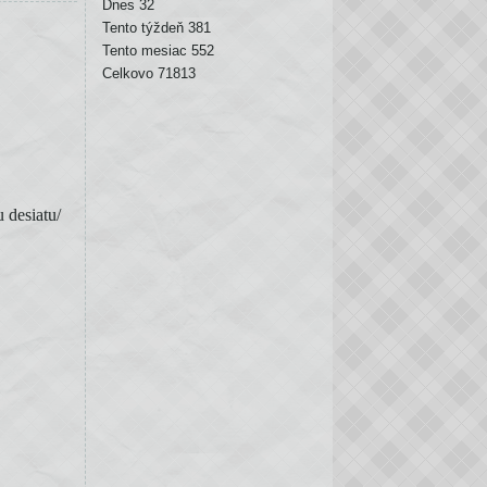
Dnes
32
Tento týždeň
381
Tento mesiac
552
Celkovo
71813
u desiatu/