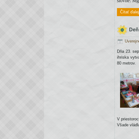
slovné: Mg
Čítať ďale
Deň
Uverejn
Dňa 23. sep
ihriska vyt
80 metrov.
V priestoroc
Všade vládl