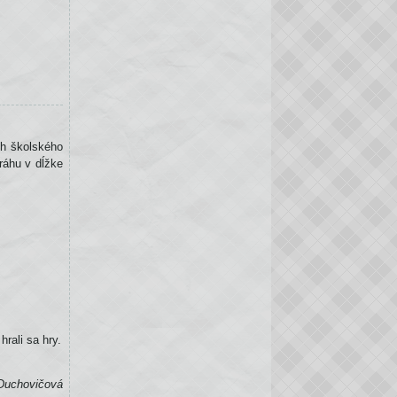
ch školského
ráhu v dĺžke
hrali sa hry.
 Duchovičová