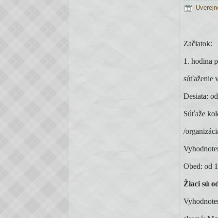
Uverejn
Začiatok: 
1. hodina p
súťaženie v
Desiata: od
Súťaže kol
/organizáci
Vyhodnoten
Obed: od 1
Žiaci sú o
Vyhodnoten