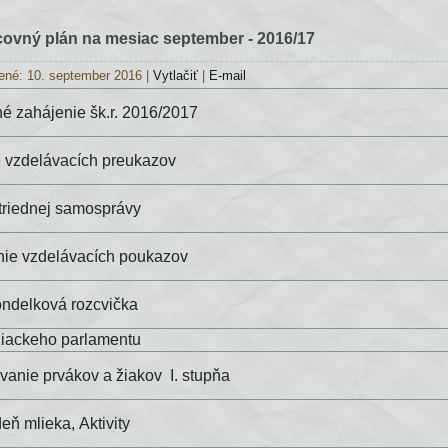
covný plán na mesiac september - 2016/17
ené: 10. september 2016
|
Vytlačiť
|
E-mail
é zahájenie šk.r. 2016/2017
 vzdelávacích preukazov
triednej samosprávy
ie vzdelávacích poukazov
ndelková rozcvička
žiackeho parlamentu
vanie prvákov a žiakov I. stupňa
deň mlieka,
Aktivity