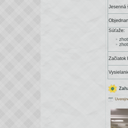
Jesenná 
Objednan
Súťaž
zho
zhot
Začiatok 
Vysielani
Zahá
Uverejn