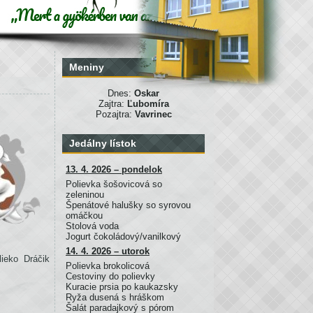
Meniny
Dnes:
Oskar
Zajtra:
Ľubomíra
Pozajtra:
Vavrinec
Jedálny lístok
13. 4. 2026 – pondelok
Polievka šošovicová so
zeleninou
Špenátové halušky so syrovou
omáčkou
Stolová voda
Jogurt čokoládový/vanilkový
14. 4. 2026 – utorok
ieko Dráčik
Polievka brokolicová
Cestoviny do polievky
Kuracie prsia po kaukazsky
Ryža dusená s hráškom
Šalát paradajkový s pórom