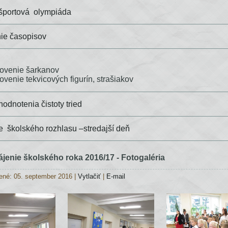
športová olympiáda
ie časopisov
e:
tovenie šarkanov
ovenie tekvicových figurín, strašiakov
hodnotenia čistoty tried
e školského rozhlasu –stredajší deň
jenie školského roka 2016/17 - Fotogaléria
ené: 05. september 2016
|
Vytlačiť
|
E-mail