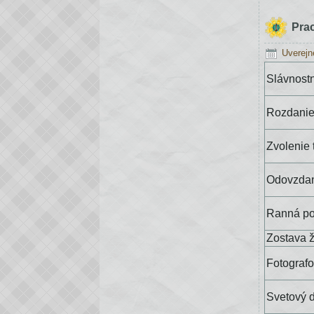
Pra
Uverejn
Slávnostn
Rozdanie
Zvolenie 
Odovzdan
Ranná po
Zostava 
Fotografo
Svetový 