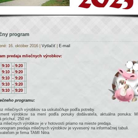
ečny program
ené: 16. október 2016
|
Vytlačiť
|
E-mail
m predaja mliečnych výrobkov:
9:10
-
9:20
9:10
-
9:20
9:10
-
9:20
9:10
-
9:20
9:10
-
9:20
ečneho programu:
z mliečnych výrobkov sa uskutočňuje podľa potreby.
timent výrobkov sa mení podľa ponuky dodávateľa, aktuálna ponuka: Ml
 príchuť, 250 ml
a mliečnych výrobkov je v hotovosti priamo na mieste predaja.
onogram predaja mliečnych výrobkov je vyvesený na informačnej tabuli.
vateľom je firma TAMI Nitra