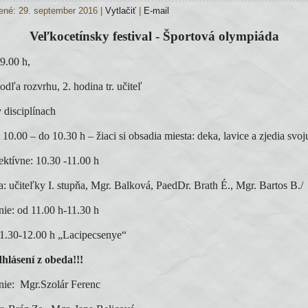
ené: 29. september 2016
|
Vytlačiť
|
E-mail
Veľkocetínsky festival -
Športová olympiáda
9.00 h,
odľa rozvrhu, 2. hodina tr. učiteľ
 disciplínach
 10.00 – do 10.30 h – žiaci si obsadia miesta: deka, lavice a zjedia svoj
ektívne: 10.30 -11.00 h
a: učiteľky I. stupňa, Mgr. Balková, PaedDr. Brath É., Mgr. Bartos B./
ie: od 11.00 h-11.30 h
1.30-12.00 h „Lacipecsenye“
dhlásení z obeda!!!
ie: Mgr.Szolár Ferenc