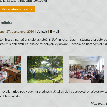
r. Bráz Zs., Mgr. Jana Belicová
j: Veľkocetínsky festival
 mlieka
ené: 27. september 2016
|
Vytlačiť
|
E-mail
tembra sa na našej škole uskutočnil Deň mlieka. Žiaci I. stupňa v priestoro
várali mliečnu dráhu z obalov mliečnych výrobkov. Podarilo sa nám vytvoriť d
h svojich tried pod vedením triednych učiteliek deti vyfarbovali omaľovánky a 
a dobrá nálada.
Mgr. Iveta