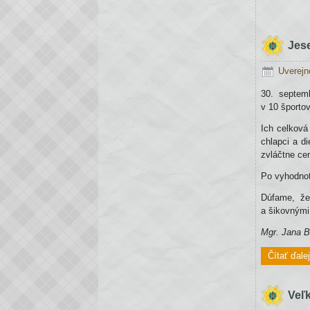
Jes
Uverejn
30. septem
v 10 športov
Ich celková 
chlapci a d
zvláčtne cen
Po vyhodnot
Dúfame, že
a šikovnými
Mgr. Jana B
Čítať ďale
Veľk