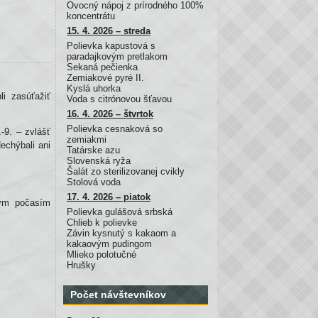
Ovocný nápoj z prírodného 100%
koncentrátu
15. 4. 2026 – streda
Polievka kapustová s
paradajkovým pretlakom
Sekaná pečienka
Zemiakové pyré II.
Kyslá uhorka
i zasúťažiť
Voda s citrónovou šťavou
16. 4. 2026 – štvrtok
Polievka cesnaková so
.-9. – zvlášť
zemiakmi
echýbali ani
Tatárske azu
Slovenská ryža
Šalát zo sterilizovanej cvikly
Stolová voda
17. 4. 2026 – piatok
kým počasím
Polievka gulášová srbská
Chlieb k polievke
Závin kysnutý s kakaom a
kakaovým pudingom
Mlieko polotučné
Hrušky
Počet návštevníkov