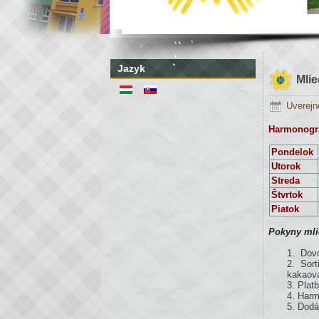
Jazyk
Mli
Uverejn
Harmonogra
Pondelok
Utorok
Streda
Štvrtok
Piatok
Pokyny mli
Dovo
Sor
kakaová
Platb
Harm
Dodá