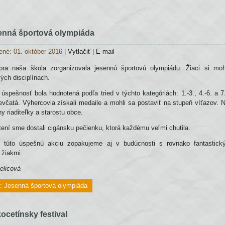
enná športová olympiáda
ené: 01. október 2016
|
Vytlačiť
|
E-mail
bra naša škola zorganizovala jesennú športovú olympiádu. Žiaci si mohl
ých disciplínach.
úspešnosť bola hodnotená podľa tried v týchto kategóriách: 1.-3., 4.-6. a 7
ievčatá. Výhercovia získali medaile a mohli sa postaviť na stupeň víťazov. N
y riaditeľky a starostu obce.
ení sme dostali cigánsku pečienku, ktorá každému veľmi chutila.
 túto úspešnú akciu zopakujeme aj v budúcnosti s rovnako fantastic
 žiakmi.
elicová
j: Jesenná športová olympiáda
ocetínsky festival