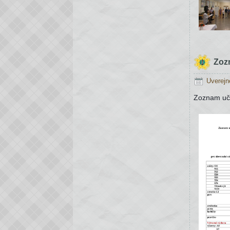
Zoz
Uverejn
Zoznam uč