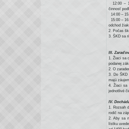
12:00 – 14
činnosť pod
14:00 – 15:
15:00 – 16:
odchod žia
2. Počas šk
3. ŠKD sa r
III. Zaraďo
1. Žiaci sa
podanej zá
2. O zarade
3. Do ŠKD s
majú záujem,
4. Žiaci s
jednotlivé či
IV. Dochád
1. Rozsah 
rodič na zá
2. Aby sa n
lístku uved