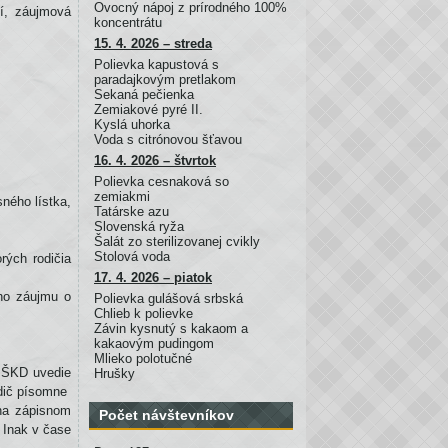
Ovocný nápoj z prírodného 100%
í, záujmová
koncentrátu
15. 4. 2026 – streda
Polievka kapustová s
paradajkovým pretlakom
Sekaná pečienka
Zemiakové pyré II.
Kyslá uhorka
Voda s citrónovou šťavou
16. 4. 2026 – štvrtok
Polievka cesnaková so
zemiakmi
ného lístka,
Tatárske azu
Slovenská ryža
Šalát zo sterilizovanej cvikly
Stolová voda
rých rodičia
17. 4. 2026 – piatok
ho záujmu o
Polievka gulášová srbská
Chlieb k polievke
Závin kysnutý s kakaom a
kakaovým pudingom
Mlieko polotučné
 ŠKD uvedie
Hrušky
dič písomne
 na zápisnom
Počet návštevníkov
 Inak v čase