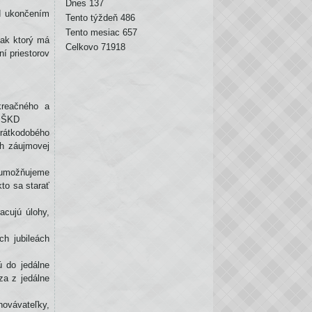
Dnes
137
ed ukončením
Tento týždeň
486
Tento mesiac
657
iak ktorý má
Celkovo
71918
í priestorov
kreačného a
h ŠKD
krátkodobého
ch záujmovej
 umožňujeme
to sa starať
acujú úlohy,
ch jubileách
ú do jedálne
za z jedálne
.
ovávateľky,