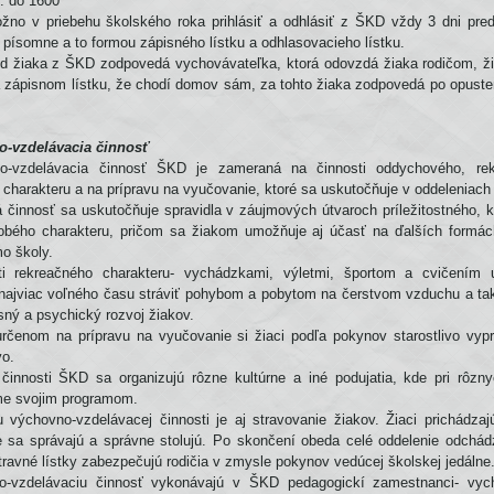
. do 1600
žno v priebehu školského roka prihlásiť a odhlásiť z ŠKD vždy 3 dni pr
 písomne a to formou zápisného lístku a odhlasovacieho lístku.
d žiaka z ŠKD zodpovedá vychovávateľka, ktorá odovzdá žiaka rodičom, ž
 zápisnom lístku, že chodí domov sám, za tohto žiaka zodpovedá po opusten
o-vzdelávacia činnosť
o-vzdelávacia činnosť ŠKD je zameraná na činnosti oddychového, re
charakteru a na prípravu na vyučovanie, ktoré sa uskutočňuje v oddeleniac
 činnosť sa uskutočňuje spravidla v záujmových útvaroch príležitostného, 
obého charakteru, pričom sa žiakom umožňuje aj účasť na ďalších formá
mo školy.
ti rekreačného charakteru- vychádzkami, výletmi, športom a cvičením
najviac voľného času stráviť pohybom a pobytom na čerstvom vzduchu a tak
sný a psychický rozvoj žiakov.
rčenom na prípravu na vyučovanie si žiaci podľa pokynov starostlivo vypr
vo.
činnosti ŠKD sa organizujú rôzne kultúrne a iné podujatia, kde pri rôzny
me svojim programom.
 výchovno-vzdelávacej činnosti je aj stravovanie žiakov. Žiaci prichádzaj
ne sa správajú a správne stolujú. Po skončení obeda celé oddelenie odchád
travné lístky zabezpečujú rodičia v zmysle pokynov vedúcej školskej jedálne
o-vzdelávaciu činnosť vykonávajú v ŠKD pedagogickí zamestnanci- vych