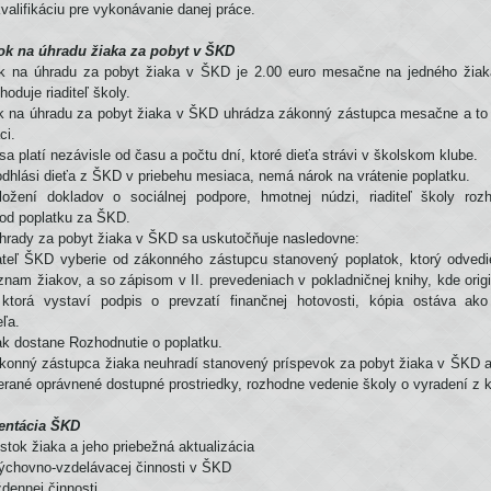
valifikáciu pre vykonávanie danej práce.
vok na úhradu žiaka za pobyt v ŠKD
ok na úhradu za pobyt žiaka v ŠKD je 2.00 euro mesačne na jedného žia
hoduje riaditeľ školy.
k na úhradu za pobyt žiaka v ŠKD uhrádza zákonný zástupca mesačne a to
ci.
sa platí nezávisle od času a počtu dní, ktoré dieťa strávi v školskom klube.
 odhlási dieťa z ŠKD v priebehu mesiaca, nemá nárok na vrátenie poplatku.
ožení dokladov o sociálnej podpore, hmotnej núdzi, riaditeľ školy roz
od poplatku za ŠKD.
hrady za pobyt žiaka v ŠKD sa uskutočňuje nasledovne:
ateľ ŠKD vyberie od zákonného zástupcu stanovený poplatok, ktorý odved
znam žiakov, a so zápisom v II. prevedeniach v pokladničnej knihy, kde orig
ktorá vystaví podpis o prevzatí finančnej hotovosti, kópia ostáva ako
ľa.
ak dostane Rozhodnutie o poplatku.
ákonný zástupca žiaka neuhradí stanovený príspevok za pobyt žiaka v ŠKD a 
erané oprávnené dostupné prostriedky, rozhodne vedenie školy o vyradení z k
entácia ŠKD
ístok žiaka a jeho priebežná aktualizácia
výchovno-vzdelávacej činnosti v ŠKD
ždennej činnosti