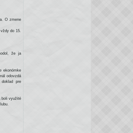
ka. O zmene
 vždy do 15.
hodol, že ja
ie ekonómke
inál odovzdá
 doklad pre
boli využité
lubu.