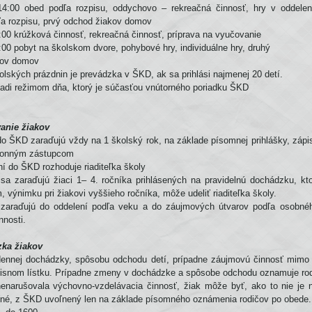
:00 obed podľa rozpisu, oddychovo – rekreačná činnosť, hry v oddelen
ľa rozpisu, prvý odchod žiakov domov
00 krúžková činnosť, rekreačná činnosť, príprava na vyučovanie
00 pobyt na školskom dvore, pohybové hry, individuálne hry, druhý
kov domov
olských prázdnin je prevádzka v ŠKD, ak sa prihlási najmenej 20 detí.
iadi režimom dňa, ktorý je súčasťou vnútorného poriadku ŠKD
vanie žiakov
 do ŠKD zaraďujú vždy na 1 školský rok, na základe písomnej prihlášky, zápis
konným zástupcom
ní do ŠKD rozhoduje riaditeľka školy
a zaraďujú žiaci 1– 4. ročníka prihlásených na pravidelnú dochádzku, kto
 výnimku pri žiakovi vyššieho ročníka, môže udeliť riaditeľka školy.
a zaraďujú do oddelení podľa veku a do záujmových útvarov podľa osobné
nnosti.
zka žiakov
dennej dochádzky, spôsobu odchodu detí, prípadne záujmovú činnosť mimo
pisnom lístku. Prípadne zmeny v dochádzke a spôsobe odchodu oznamuje ro
enarušovala výchovno-vzdelávacia činnosť, žiak môže byť, ako to nie je
ené, z ŠKD uvoľnený len na základe písomného oznámenia rodičov po obede.