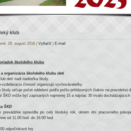
lský klub
ené: 29. august 2016
|
Vytlačiť
|
E-mail
oriadok školského klubu
e a organizácia školského klubu detí
ub detí riadi riaditeľka školy.
-vzdelávaciu činnosť organizujú vychovávateľky.
ka školy určuje počet oddelení podľa počtu prihlásených žiakov na pravidelnú
ní ŠKD môže byť zapísaných najmenej 15 a najviac 30 trvalo dochádzajúcich
zka ŠKD
v prevádzke spravidla po celý školský rok, okrem dní pracovného pokoja
enne od 11.00 hod. do 16:00 hod.
00 odpočinkové hry