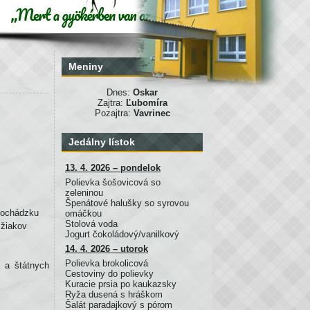
Meniny
Dnes:
Oskar
Zajtra:
Ľubomíra
Pozajtra:
Vavrinec
Jedálny lístok
13. 4. 2026 – pondelok
Polievka šošovicová so
zeleninou
Špenátové halušky so syrovou
 dochádzku
omáčkou
Stolová voda
 žiakov
Jogurt čokoládový/vanilkový
14. 4. 2026 – utorok
Polievka brokolicová
 a štátnych
Cestoviny do polievky
Kuracie prsia po kaukazsky
Ryža dusená s hráškom
Šalát paradajkový s pórom