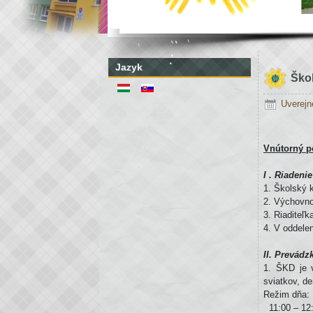
Jazyk
Ško
Uverejn
Vnútorný p
I . Riadeni
1. Školský kl
2. Výchovno
3. Riaditeľ
4. V oddele
II. Prevád
1. ŠKD je 
sviatkov, d
Režim dňa:
11:00 – 12: