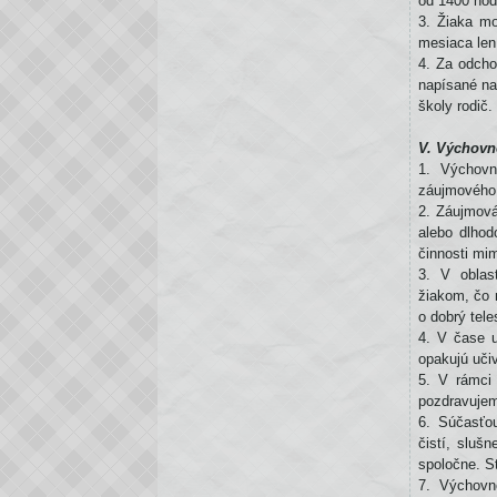
od 1400 hod
3. Žiaka mo
mesiaca len
4. Za odcho
napísané na
školy rodič.
V. Výchovn
1. Výchovn
záujmového 
2. Záujmová
alebo dlhod
činnosti mi
3. V oblas
žiakom, čo 
o dobrý tele
4. V čase u
opakujú uči
5. V rámci 
pozdravuje
6. Súčasťou
čistí, sluš
spoločne. S
7. Výchovn