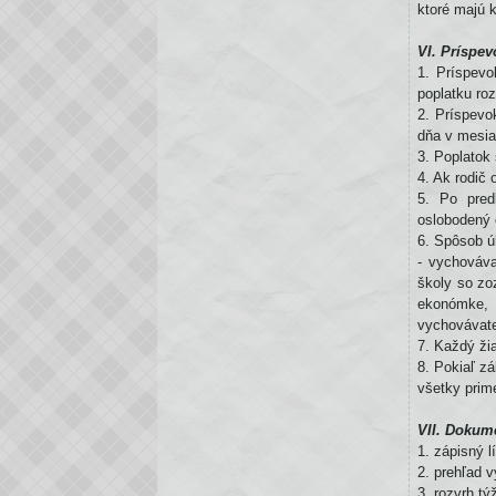
ktoré majú k
VI. Príspe
1. Príspev
poplatku roz
2. Príspevo
dňa v mesia
3. Poplatok 
4. Ak rodič
5. Po predl
oslobodený 
6. Spôsob ú
- vychováv
školy so zo
ekonómke, 
vychovávate
7. Každý ži
8. Pokiaľ z
všetky prim
VII. Dokum
1. zápisný l
2. prehľad 
3. rozvrh tý