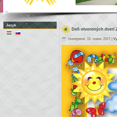
Jazyk
Deň otvorených dverí 
Uverejnené: 15. marec 2017
|
Vy