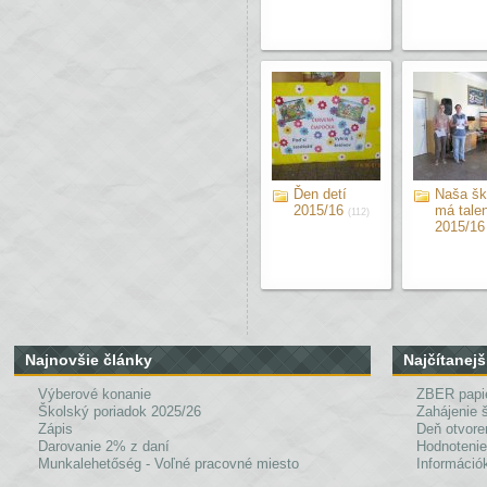
Ďen detí
Naša šk
2015/16
má talen
(112)
2015/16
Najnovšie články
Najčítanejš
Výberové konanie
ZBER papi
Školský poriadok 2025/26
Zahájenie 
Zápis
Deň otvore
Darovanie 2% z daní
Hodnotenie
Munkalehetőség - Voľné pracovné miesto
Információk