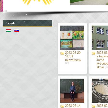
Jazyk
2023-03-29
2023-03-
ŠEVT
a tavasz
rajzverseny
Jarná
(64)
výzdoba
škole
(22
2023-02-14
2023-02