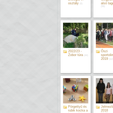
osztály
alsó tag
(6)
(56)
2022/23 -
Őszi
Zobor túra
sportoli
(44)
2019
(113
Pörgettyű és
Jelmezb
rubik kocka a
2018