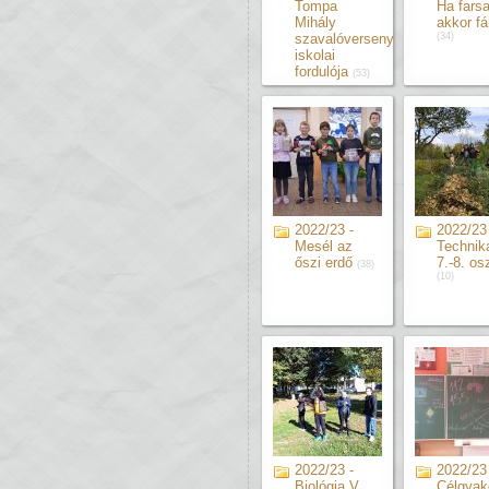
Tompa
Ha fars
Mihály
akkor fá
szavalóverseny
(34)
iskolai
fordulója
(53)
2022/23 -
2022/23 
Mesél az
Technik
őszi erdő
7.-8. os
(38)
(10)
2022/23 -
2022/23 
Biológia V.
Célgyako