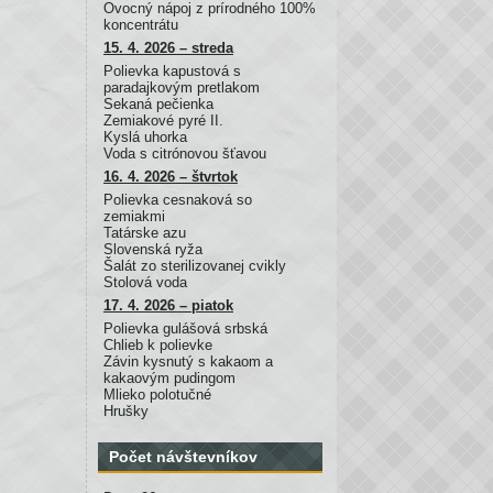
Ovocný nápoj z prírodného 100%
koncentrátu
15. 4. 2026 – streda
Polievka kapustová s
paradajkovým pretlakom
Sekaná pečienka
Zemiakové pyré II.
Kyslá uhorka
Voda s citrónovou šťavou
16. 4. 2026 – štvrtok
Polievka cesnaková so
zemiakmi
Tatárske azu
Slovenská ryža
Šalát zo sterilizovanej cvikly
Stolová voda
17. 4. 2026 – piatok
Polievka gulášová srbská
Chlieb k polievke
Závin kysnutý s kakaom a
kakaovým pudingom
Mlieko polotučné
Hrušky
Počet návštevníkov