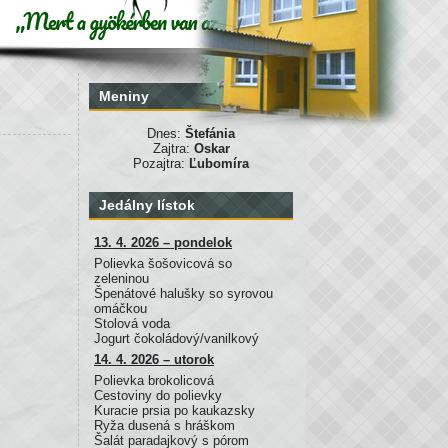
Meniny
Dnes:
Štefánia
Zajtra:
Oskar
Pozajtra:
Ľubomíra
Jedálny lístok
13. 4. 2026 – pondelok
Polievka šošovicová so
zeleninou
Špenátové halušky so syrovou
omáčkou
Stolová voda
Jogurt čokoládový/vanilkový
14. 4. 2026 – utorok
Polievka brokolicová
Cestoviny do polievky
Kuracie prsia po kaukazsky
Ryža dusená s hráškom
Šalát paradajkový s pórom