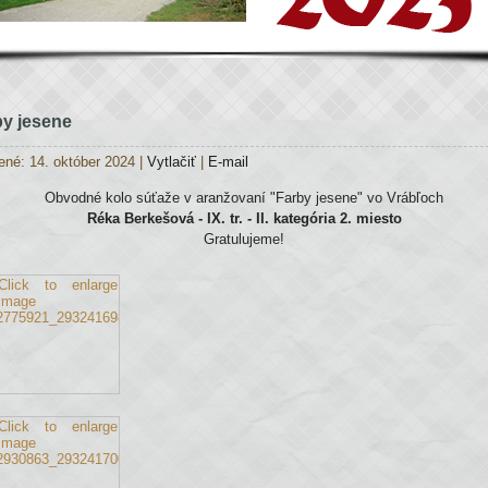
by jesene
ené: 14. október 2024
|
Vytlačiť
|
E-mail
Obvodné kolo súťaže v aranžovaní "Farby jesene" vo Vrábľoch
Réka Berkešová - IX. tr. - II. kategória 2. miesto
Gratulujeme!