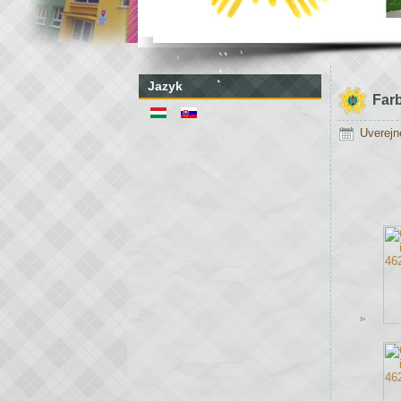
Jazyk
Far
Uverejn