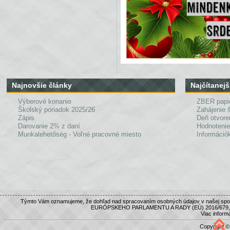
Najnovšie články
Najčítanejš
Výberové konanie
ZBER papi
Školský poriadok 2025/26
Zahájenie 
Zápis
Deň otvore
Darovanie 2% z daní
Hodnotenie
Munkalehetőség - Voľné pracovné miesto
Információk
Týmto Vám oznamujeme, že dohľad nad spracovaním osobných údajov v našej spolo
EURÓPSKEHO PARLAMENTU A RADY (EÚ) 2016/679, nám
Viac informá
Copyright 