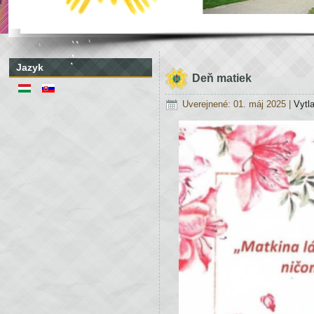
Jazyk
Deň matiek
Uverejnené: 01. máj 2025
|
Vytl