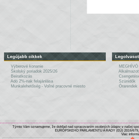
Legújabb cikkek
Legolvasot
Výberové konanie
MEGHÍVÓ
Školský poriadok 2025/26
Alkalmazot
Beiratkozás
Csengetés
Adó 2%-nak felajánlása
Szünidők
Munkalehetőség - Voľné pracovné miesto
Órarendek
Týmto Vám oznamujeme, že dohľad nad spracovaním osobných údajov v našej spolo
EURÓPSKEHO PARLAMENTU A RADY (EÚ) 2016/679, nám
Viac informá