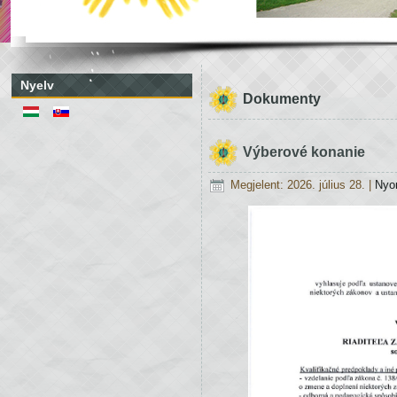
Nyelv
Dokumenty
Výberové konanie
Megjelent: 2026. július 28.
|
Nyo