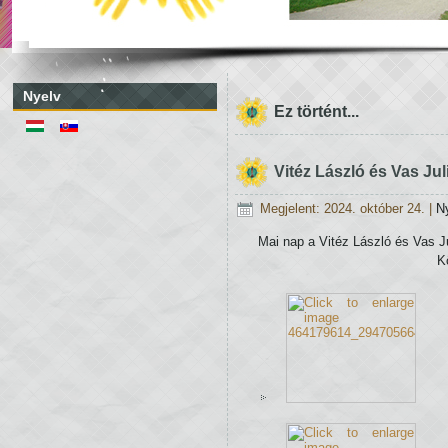
Nyelv
Ez történt...
Vitéz László és Vas Jul
Megjelent: 2024. október 24.
|
N
Mai nap a Vitéz László és Vas J
K