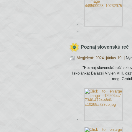
Poznaj slovenskú reč
Megjelent: 2024. június 19.
|
Ny
"Poznaj slovenskú reč" szlo
Iskolánkat Balázsi Vivien VIII. osz
meg. Gratul