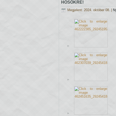
HŐSÖKRE!
Megjelent: 2024. október 08.
|
N