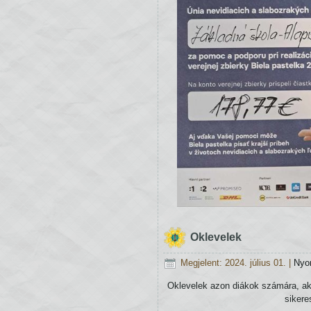
Oklevelek
Megjelent: 2024. július 01.
|
Nyo
Oklevelek azon diákok számára, ak
sikere