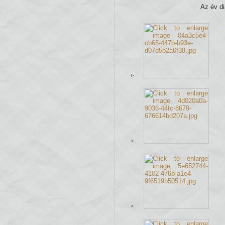
Az év di