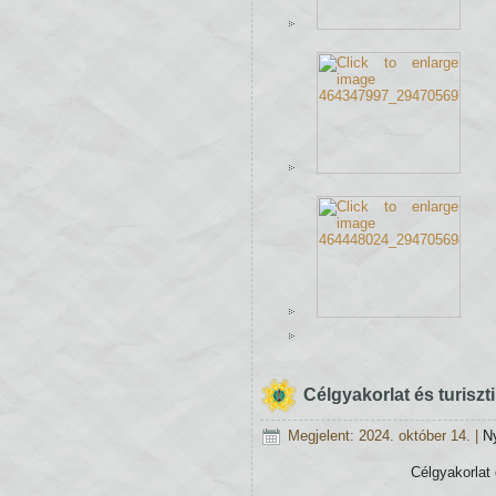
Célgyakorlat és turiszt
Megjelent: 2024. október 14.
|
N
Célgyakorlat 