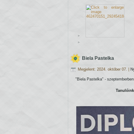
Biela Pastelka
Megjelent: 2024. október 07.
|
N
"Biela Pastelka" - szeptemberben
Tanulóink