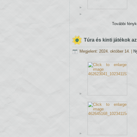
További fény
Túra és kinti játékok a
Megjelent: 2024. október 14.
|
N