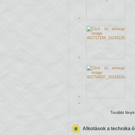
További fény
Alkotások a technika ó