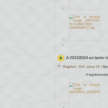
A 2023/2024-es tanév 
Megjelent: 2024. június 28.
|
Ny
A legsikeresebb