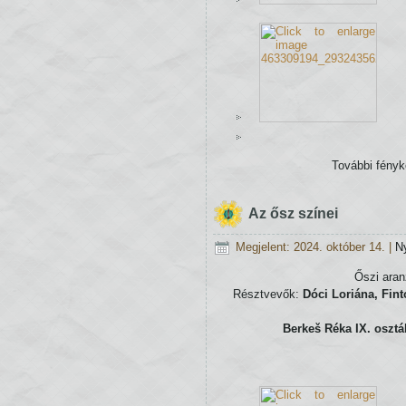
További fény
Az ősz színei
Megjelent: 2024. október 14.
|
N
Őszi aran
Résztvevők:
Dóci Loriána, Fint
Berkeš Réka IX. osztál