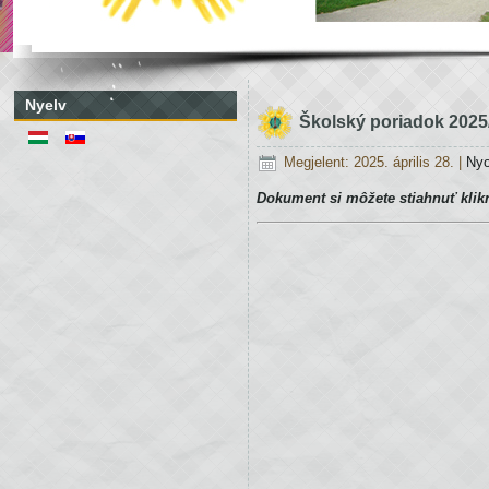
Nyelv
Školský poriadok 2025
Megjelent: 2025. április 28.
|
Ny
Dokument si môžete stiahnuť klik