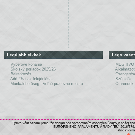
Legújabb cikkek
Legolvasot
Výberové konanie
MEGHÍVÓ
Školský poriadok 2025/26
Alkalmazot
Beiratkozás
Csengetés
Adó 2%-nak felajánlása
Szünidők
Munkalehetőség - Voľné pracovné miesto
Órarendek
Týmto Vám oznamujeme, že dohľad nad spracovaním osobných údajov v našej spolo
EURÓPSKEHO PARLAMENTU A RADY (EÚ) 2016/679, nám
Viac informá