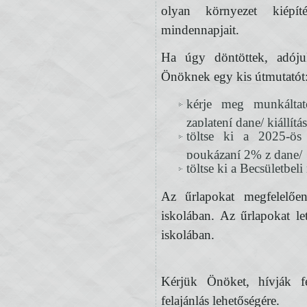
olyan környezet kiépít
mindennapjait.
Ha úgy döntöttek, adójuk
Önöknek egy kis útmutatót
kérje meg munkáltat
zaplatení dane/ kiállít
töltse ki a 2025-ös
poukázaní 2% z dane/
töltse ki a Becsületbeli
Az űrlapokat megfelelően
iskolában. Az űrlapokat le
iskolában.
Kérjük Önöket, hívják fe
felajánlás lehetőségére.