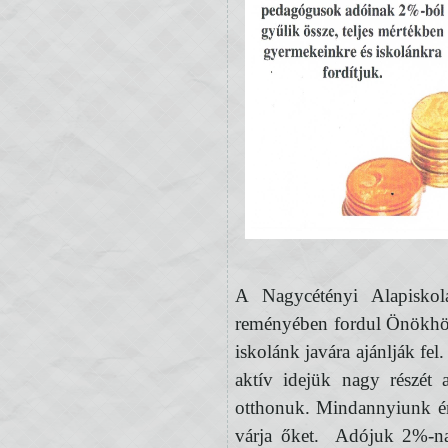
A Nagycétényi Alapiskol
reményében fordul Önökhöz
iskolánk javára ajánlják fe
aktív idejük nagy részét 
otthonuk. Mindannyiunk ér
várja őket. Adójuk 2%-nak