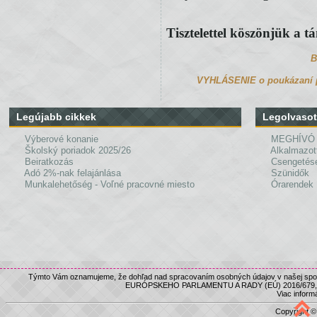
Tisztelettel köszönjük a t
B
VYHLÁSENIE o poukázaní po
Legújabb cikkek
Legolvasot
Výberové konanie
MEGHÍVÓ
Školský poriadok 2025/26
Alkalmazot
Beiratkozás
Csengetés
Adó 2%-nak felajánlása
Szünidők
Munkalehetőség - Voľné pracovné miesto
Órarendek
Týmto Vám oznamujeme, že dohľad nad spracovaním osobných údajov v našej spolo
EURÓPSKEHO PARLAMENTU A RADY (EÚ) 2016/679, nám
Viac informá
Copyright 