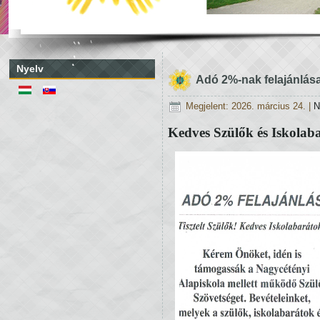
Nyelv
Adó 2%-nak felajánlás
Megjelent: 2026. március 24.
|
N
Kedves Szülők és Iskolab