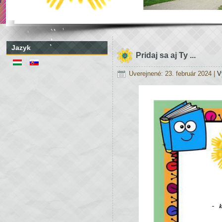
Jazyk
Pridaj sa aj Ty ...
Uverejnené: 23. február 2024
|
V