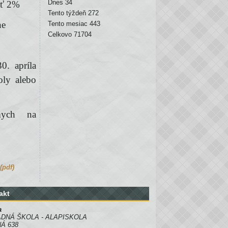
Dnes
34
ať 2%
Tento týždeň
272
ne
Tento mesiac
443
Celkovo
71704
0. apríla
oly alebo
ámych na
(pdf)
akt
a
DNÁ ŠKOLA - ALAPISKOLA
Á 638