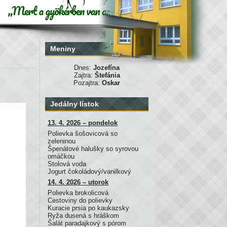
Meniny
Dnes:
Jozefína
Zajtra:
Štefánia
Pozajtra:
Oskar
Jedálny lístok
13. 4. 2026 – pondelok
Polievka šošovicová so
zeleninou
Špenátové halušky so syrovou
omáčkou
Stolová voda
Jogurt čokoládový/vanilkový
14. 4. 2026 – utorok
Polievka brokolicová
Cestoviny do polievky
Kuracie prsia po kaukazsky
Ryža dusená s hráškom
Šalát paradajkový s pórom