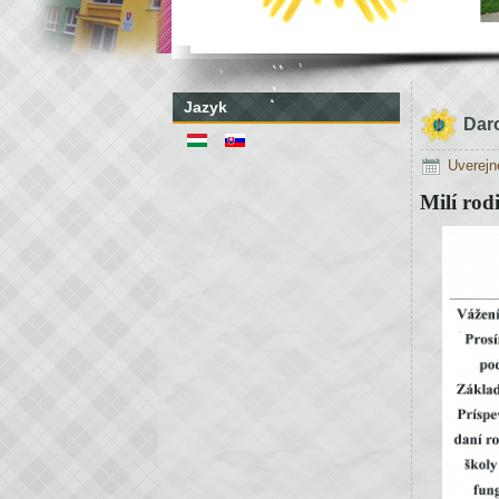
Jazyk
Dar
Uverejn
Milí rodi