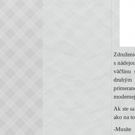
Združeni
s nádejo
väčšinu 
druhým 
primera
modernej
Ak ste sa
ako na to
-Musíte