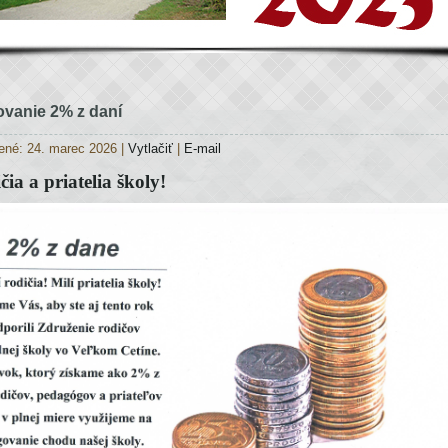
ovanie 2% z daní
ené: 24. marec 2026
|
Vytlačiť
|
E-mail
čia a priatelia školy!