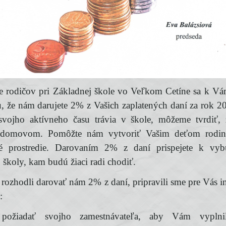
e rodičov pri Základnej škole vo Veľkom Cetíne sa k Vá
u, že nám darujete 2% z Vašich zaplatených daní za rok 20
svojho aktívneho času trávia v škole, môžeme tvrdiť, 
domovom. Pomôžte nám vytvoriť Vašim deťom rodin
né prostredie. Darovaním 2% z daní prispejete k vyb
 školy, kam budú žiaci radi chodiť.
 rozhodli darovať nám 2% z daní, pripravili sme pre Vás 
:
 požiadať svojho zamestnávateľa, aby Vám vyplnil