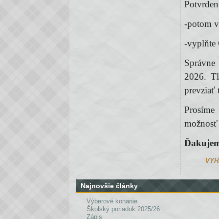
Potvrden
-potom v
-vyplňte
Správne 
2026. Tl
prevziať 
Prosíme
možnosť 
Ďakujem
VYHL
Najnovšie články
Výberové konanie
Školský poriadok 2025/26
Zápis