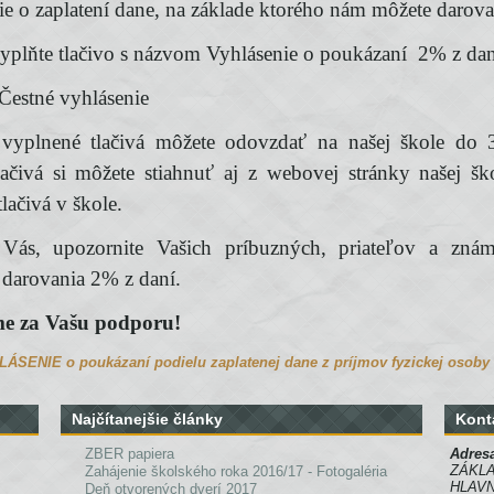
ie o zaplatení dane, na základe ktorého nám môžete darov
yplňte tlačivo s názvom Vyhlásenie o poukázaní 2% z da
 Čestné vyhlásenie
vyplnené tlačivá môžete odovzdať na našej škole do 3
ačivá si môžete stiahnuť aj z webovej stránky našej šk
tlačivá v škole.
 Vás, upozornite Vašich príbuzných, priateľov a zn
darovania 2% z daní.
e za Vašu podporu!
ÁSENIE o poukázaní podielu zaplatenej dane z príjmov fyzickej osoby 
Najčítanejšie články
Kont
ZBER papiera
Adres
ZÁKLA
Zahájenie školského roka 2016/17 - Fotogaléria
HLAVN
Deň otvorených dverí 2017