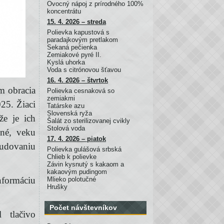
Ovocný nápoj z prírodného 100%
koncentrátu
15. 4. 2026 – streda
Polievka kapustová s
paradajkovým pretlakom
Sekaná pečienka
Zemiakové pyré II.
Kyslá uhorka
Voda s citrónovou šťavou
16. 4. 2026 – štvrtok
m obracia
Polievka cesnaková so
zemiakmi
25. Žiaci
Tatárske azu
Slovenská ryža
že je ich
Šalát zo sterilizovanej cvikly
Stolová voda
né, veku
17. 4. 2026 – piatok
udovaniu
Polievka gulášová srbská
Chlieb k polievke
Závin kysnutý s kakaom a
kakaovým pudingom
informáciu
Mlieko polotučné
Hrušky
Počet návštevníkov
 tlačivo