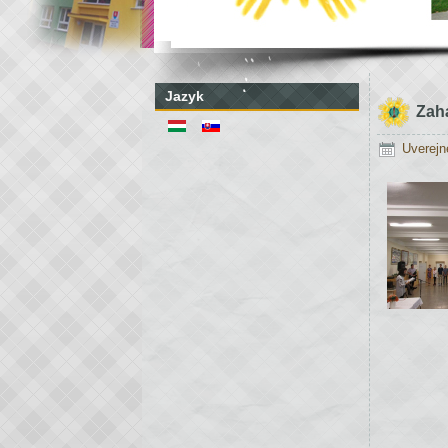
Jazyk
Zahá
Uverejn