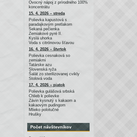
Ovocný nápoj z prírodného 100%
koncentrátu
15. 4. 2026 – streda
Polievka kapustová s
paradajkovým pretlakom
Sekaná pečienka
Zemiakové pyré II.
Kyslá uhorka
Voda s citrónovou šťavou
16. 4. 2026 – štvrtok
Polievka cesnaková so
zemiakmi
Tatárske azu
Slovenská ryža
Šalát zo sterilizovanej cvikly
Stolová voda
17. 4. 2026 – piatok
Polievka gulášová srbská
Chlieb k polievke
Závin kysnutý s kakaom a
kakaovým pudingom
Mlieko polotučné
Hrušky
Počet návštevníkov