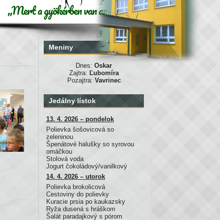
Meniny
Dnes:
Oskar
Zajtra:
Ľubomíra
Pozajtra:
Vavrinec
Jedálny lístok
13. 4. 2026 – pondelok
Polievka šošovicová so
zeleninou
Špenátové halušky so syrovou
omáčkou
Stolová voda
Jogurt čokoládový/vanilkový
14. 4. 2026 – utorok
Polievka brokolicová
Cestoviny do polievky
Kuracie prsia po kaukazsky
Ryža dusená s hráškom
Šalát paradajkový s pórom