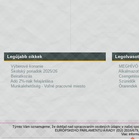
Legújabb cikkek
Legolvasot
Výberové konanie
MEGHÍVÓ
Školský poriadok 2025/26
Alkalmazot
Beiratkozás
Csengetés
Adó 2%-nak felajánlása
Szünidők
Munkalehetőség - Voľné pracovné miesto
Órarendek
Týmto Vám oznamujeme, že dohľad nad spracovaním osobných údajov v našej spolo
EURÓPSKEHO PARLAMENTU A RADY (EÚ) 2016/679, nám
Viac informá