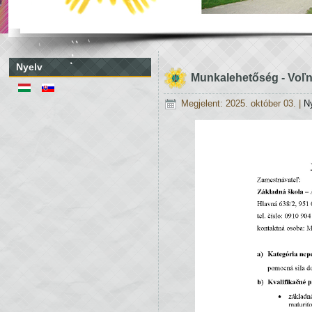
Nyelv
Munkalehetőség - Voľ
Megjelent: 2025. október 03.
|
N