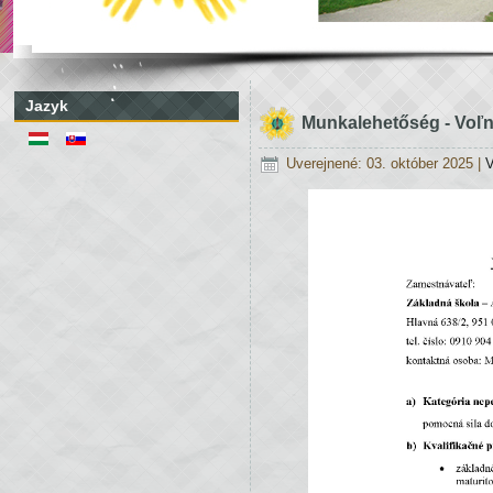
Jazyk
Munkalehetőség - Voľ
Uverejnené: 03. október 2025
|
V