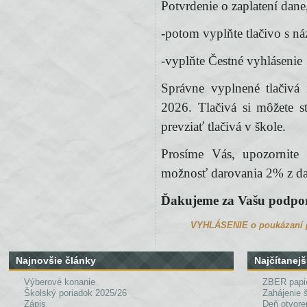
Potvrdenie o zaplatení dan
-potom vyplňte tlačivo s 
-vyplňte Čestné vyhlásenie
Správne vyplnené tlačivá
2026. Tlačivá si môžete s
prevziať tlačivá v škole.
Prosíme Vás, upozornite
možnosť darovania 2% z da
Ďakujeme za Vašu podpo
VYHLÁSENIE o poukázaní po
Najnovšie články
Najčítanejš
Výberové konanie
ZBER papi
Školský poriadok 2025/26
Zahájenie 
Zápis
Deň otvore