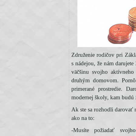
Združenie rodičov pri Zák
s nádejou, že nám darujete
väčšinu svojho aktívneho 
druhým domovom. Pomôžt
primerané prostredie. D
modernej školy, kam budú ž
Ak ste sa rozhodli darovať 
ako na to:
-Musíte požiadať svojh