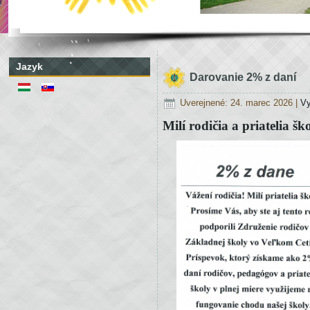
Jazyk
Darovanie 2% z daní
Uverejnené: 24. marec 2026
|
Vy
Milí rodičia a priatelia šk