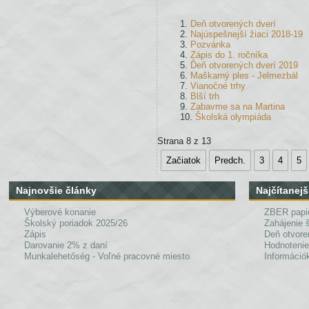
Učiteľ
Deň otvorených dverí
takému
Najúspešnejší žiaci 2018-19
Pozvánka
žiakovi
Zápis do 1. ročníka
poskytne
Ďeň otvorených dverí 2019
Maškarný ples - Jelmezbál
pomoc
Vianočné trhy
Blší trh
a konzultáciu
Zabavme sa na Martina
v primeranom
Školská olympiáda
rozsahu.
Strana 8 z 13
Začiatok
Predch.
3
4
5
Učiteľ
dodržiava
Najnovšie články
Najčítanejš
požiadavku
Výberové konanie
ZBER papi
primeranosti.
Školský poriadok 2025/26
Zahájenie 
Zápis
Deň otvore
5.
Darovanie 2% z daní
Hodnotenie
Podklady
Munkalehetőség - Voľné pracovné miesto
Információk
na
hodnotenie
výchovno
-
vzdelávacích