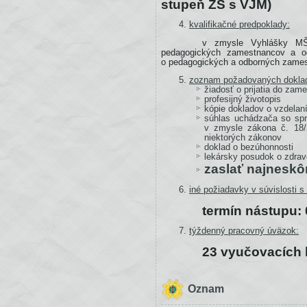
stupeň ZŠ s VJM)
kvalifikačné predpoklady:
v zmysle Vyhlášky MŠV
pedagogických zamestnancov a o
o pedagogických a odborných zames
zoznam požadovaných dokla
žiadosť o prijatia do zam
profesijný životopis
kópie dokladov o vzdelan
súhlas uchádzača so spr
v zmysle zákona č. 18/
niektorých zákonov
doklad o bezúhonnosti
lekársky posudok o zdravo
zaslať najneskô
Úvod
iné požiadavky v súvislosti
termín nástupu: 
1.
Tieto
týždenný pracovný úväzok:
pokyny
23 vyučovacích h
sú
vypracované
podľa
Oznam
podmienok
a možnosti