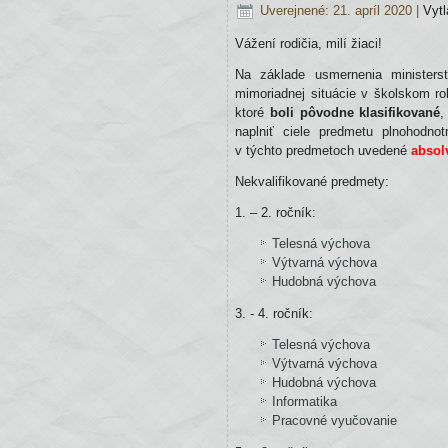
Uverejnené: 21. apríl 2020
|
Vytl
Základnej
školy-
Vážení rodičia, milí žiaci!
Alapiskola,
Hlavná
Na základe usmernenia ministers
638/2
mimoriadnej situácie v školskom r
Veľký
ktoré
boli pôvodne klasifikované
,
Cetín.
naplniť ciele predmetu plnohodno
Popisujú
v týchto predmetoch uvedené
absol
organizačné
kroky
Nekvalifikované predmety:
a postupy
vyučovania
1. – 2. ročník:
od
Telesná výchova
26.
Výtvarná výchova
10.
Hudobná výchova
2020.
3. - 4. ročník:
2.
Pokyny
Telesná výchova
rešpektujú
Výtvarná výchova
opatrenia
Hudobná výchova
a
Informatika
rozhodnutia
Pracovné vyučovanie
Úradu
verejného