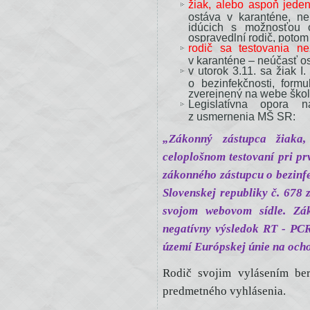
žiak, alebo aspoň jeden
organizáciu
ostáva v karanténe, ne
idúcich s možnosťou o
a podmienky
ospravedlní rodič, potom 
rodič sa testovania n
výchovy
v karanténe – neúčasť os
a
v utorok 3.11. sa žiak I
o bezinfekčnosti, form
vzdelávania
zverejnený na webe škol
Legislatívna opora n
žiakov
z usmernenia MŠ SR:
Základná
„Zákonný zástupca žiaka,
škola-
celoplošnom testovaní pri p
Alapiskola,
zákonného zástupcu o bezinfe
Hlavná
Slovenskej republiky č. 678 
638/2
svojom webovom sídle. Zá
Veľký
negatívny výsledok RT - PCR
Cetín
území Európskej únie na och
v období
Rodič svojim vylásením be
od
predmetného vyhlásenia.