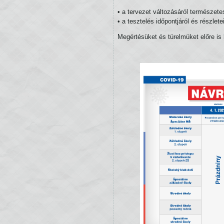
• a tervezet változásáról természete
• a tesztelés időpontjáról és részlete
Megértésüket és türelmüket előre i
P
O K Y
N
Y