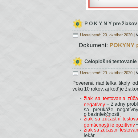
pre
žiakov
P O K Y N Y pre žiako
Uverejnené: 29. október 2020
|
V
a zákonných
Dokument:
POKYNY p
zástupcov
Celoplošné testovanie 
Uverejnené: 29. október 2020
|
V
(aktualizácia
Poverená riaditeľka školy o
k
veku 10 rokov, aj keď je žiako
26.
žiak sa testovania zúča
10.
– žiadny probl
negatívny
sa preukáže negatívny
2020)
o bezinfekčnosti
žiak sa zúčastní testov
–
domácnosti je pozitívny
upravujúce
žiak sa zúčastní testovan
postup,
lekár