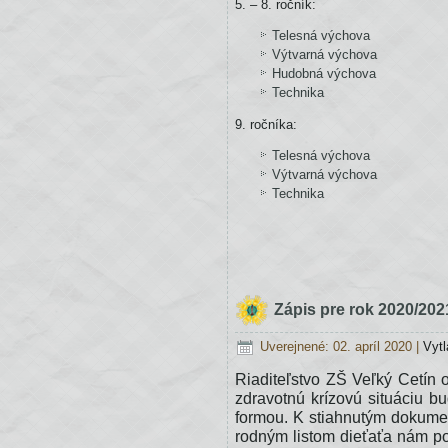
5. – 8. ročník:
zdravotníctva
SR
Telesná výchova
a Ministerstva
Výtvarná výchova
školstva,
Hudobná výchova
vedy
Technika
výskumu
a športu
9. ročníka:
SR.
Telesná výchova
Výtvarná výchova
3.
Technika
Rúška
sú
povinné
pre
všetkých
žiakov
Zápis pre rok 2020/202
a zamestnancov
vo
Uverejnené: 02. apríl 2020
|
Vytl
všetkých
priestoroch
Riaditeľstvo ZŠ Veľký Cetín
školy.
zdravotnú krízovú situáciu b
formou. K stiahnutým dokument
rodným listom dieťaťa nám po