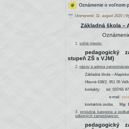
26.
Oznámenie o voľnom 
októbra
Uverejnené: 11. august 2020
|
V
2020
do
Základná škola – A
odvolania.
Oznámenie
voľné miesto:
pedagogický za
stupeň ZŠ s VJM)
názov a adresa zamestnávate
Základná škola – Alapisko
Hlavná 638/2, 951 05 Veľk
kontakty: tel: 037/65 97
e-mail:
zsc
kontaktná osoba: Mgr. B
príslušná kategória a podk
odborných zamestnancov:
pedagogický za