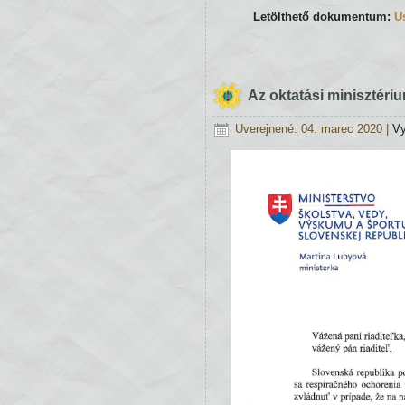
Letölthető dokumentum:
U
Vyučovanie v 5. – 9. ročníku
Az oktatási minisztéri
Uverejnené: 04. marec 2020
|
Vy
Žiaci
5.
–
9.
ročníka
budú
mať
dištančný
spôsob
vyučovania
podľa
upraveného
rozvrhu,