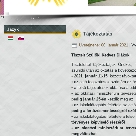
Základná
škola-
Jazyk
Alapiskola,
Tájékoztatás
Hlavná
Uverejnené: 06. január 2021
|
Vy
638/2,
Veľký
Tisztelt Szülők! Kedves Diákok!
Cetín
Tisztelettel tájékoztatjuk Önöket,
szünidő után az oktatás a következő
•
2021. január 11-15.
között távoktat
• az alsó tagozatosok számára az ór
• a felső tagozatosok oktatása a edd
• az oktatási minisztérium terveze
pedig január 25-én
kezdik meg az i
• az iskolalátogatás feltétele az al
pedig a fertőzésmentességről szól
• az iskolalátogatás feltétele a fels
törvényes képviselő részéről
•
az oktatási minisztérium terv
megváltozhat