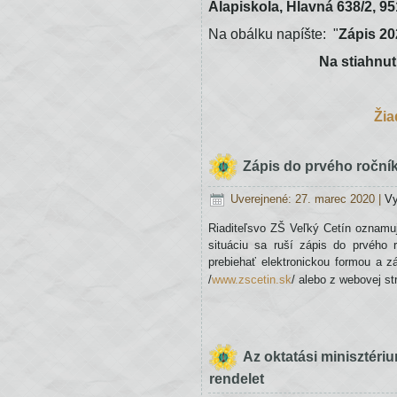
Alapiskola, Hlavná 638/2, 95
Vyučovanie v 1. – 4. ročníku
Na obálku napíšte: "
Zápis 20
Na stiahnut
1.
Žiaci
Žia
1.
–
Zápis do prvého roční
4.
ročníka
Uverejnené: 27. marec 2020
|
Vy
budú
Riaditeľsvo ZŠ Veľký Cetín oznamu
mať
situáciu sa ruší zápis do prvého 
vyučovanie
prebiehať elektronickou formou a z
podľa
/
www.zscetin.sk
/ alebo z webovej st
riadneho
rozvrhu.
2.
Az oktatási minisztéri
Žiaci
sa
rendelet