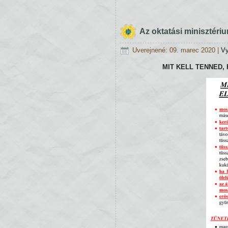
Vstup
do
Az oktatási minisztéri
školy
týmito
Uverejnené: 09. marec 2020
|
Vy
vchodmi
MIT KELL TENNED, 
(v
čase
od
6:45
–
7:30
hod.
nasledovne):
ü
Hlavný
vchod:
1.
až 4.