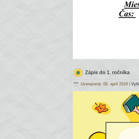
Zápis do 1. ročníka
Uverejnené: 06. apríl 2018
|
Vytl