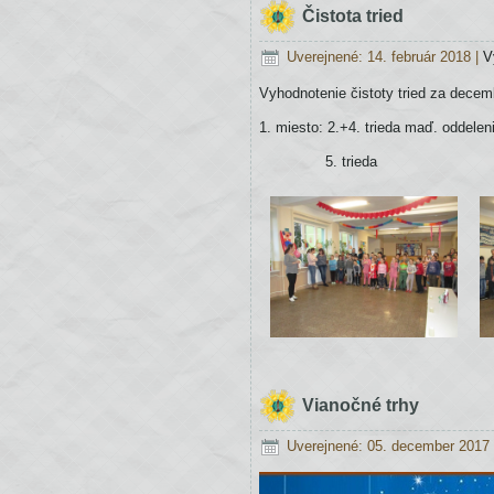
Čistota tried
Uverejnené: 14. február 2018
|
V
Vyhodnotenie čistoty tried za decem
1. miesto: 2.+4. trieda maď. oddelen
5. trieda
Vianočné trhy
Uverejnené: 05. december 2017