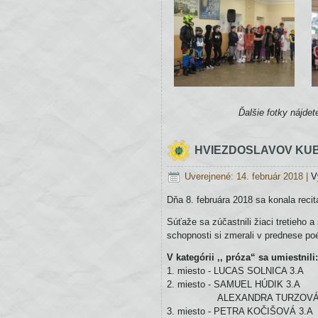
Ďalšie fotky nájdet
HVIEZDOSLAVOV KUB
Uverejnené: 14. február 2018
|
V
Dňa 8. februára 2018 sa konala re
Súťaže sa zúčastnili žiaci tretieho 
schopnosti si zmerali v prednese poé
V kategórii ,, próza“ sa umiestnili:
1. miesto - LUCAS SOLNICA 3.A
2. miesto - SAMUEL HÚDIK 3.A
ALEXANDRA TURZOVÁ 
3. miesto - PETRA KOČIŠOVÁ 3.A