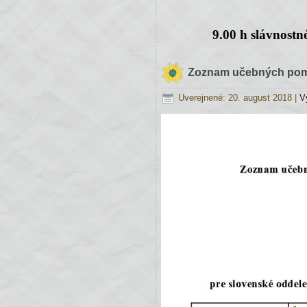
9.00 h slávnostn
Zoznam učebných pomô
Uverejnené: 20. august 2018
|
V