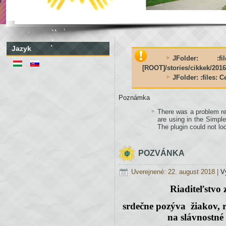
Jazyk
JFolder: :
[ROOT]/stories/cikkek/20
JFolder: :files: 
Poznámka
There was a problem re
are using in the Simple
The plugin could not loc
POZVÁNKA
Uverejnené: 22. august 2018
|
V
Riaditeľstvo
srdečne pozýva žiakov, 
na slávnostné