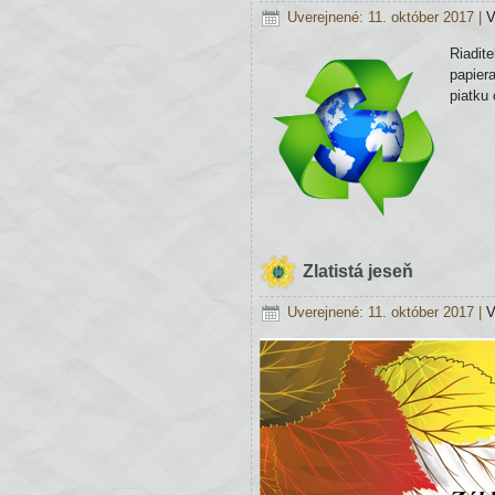
Uverejnené: 11. október 2017
|
V
Riadit
papier
piatku
Zlatistá jeseň
Uverejnené: 11. október 2017
|
V