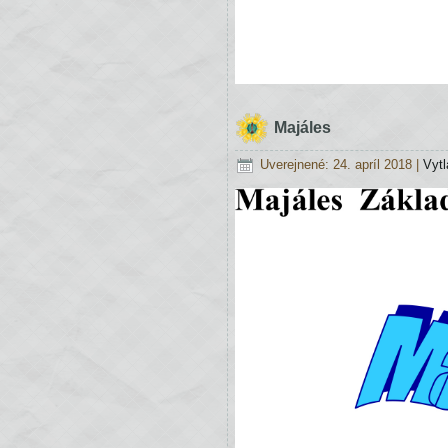
Majáles
Uverejnené: 24. apríl 2018
|
Vytl