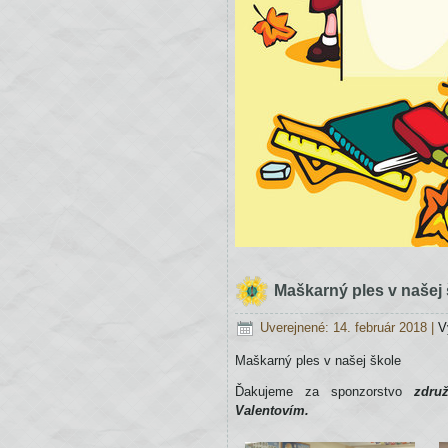
Maškarný ples v našej 
Uverejnené: 14. február 2018
|
V
Maškarný ples v našej škole
Ďakujeme za sponzorstvo
zdru
Valentovím.